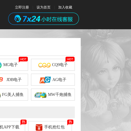
立即注册
|
设为首页
|
加入收藏
MG电子
CQ9电子
JDB电子
AG电子
FG美人捕鱼
MW千炮捕鱼
机APP下载
手机抢红包