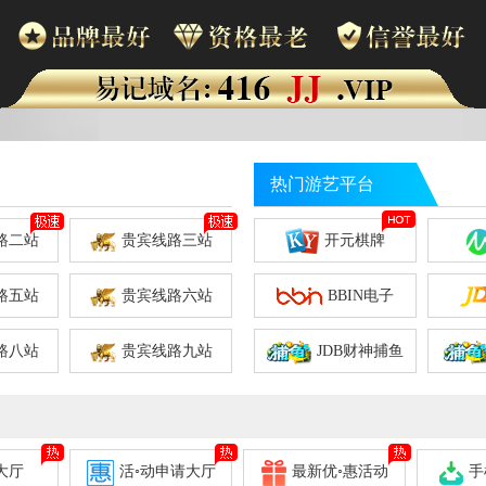
热门游艺平台
路二站
贵宾线路三站
开元棋牌
路五站
贵宾线路六站
BBIN电子
路八站
贵宾线路九站
JDB财神捕鱼
大厅
活◦动申请大厅
最新优◦惠活动
手